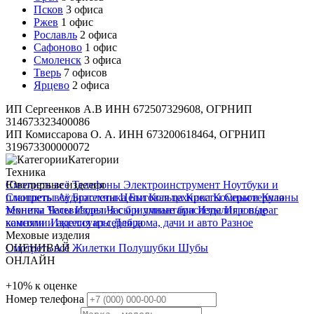
Псков
3 офиса
Ржев
1 офис
Рославль
2 офиса
Сафоново
1 офис
Смоленск
3 офиса
Тверь
7 офисов
Ярцево
2 офиса
ИП Сергеенков А.В ИНН 672507329608, ОГРНИП
314673323400086
ИП Комиссарова О. А. ИНН 673200618464, ОГРНИП
319673300000072
Категории
Техника
Смотреть всё
Ювелирные изделия
Телефоны
Электроинструмент
Ноутбуки и
планшеты
Смотреть всё
Аудиотехника
Браслеты
Цепи
Бытовая техника
Кольца
Кресты
Компьютерная
Серьги
Кулоны
техника
Монеты
Телевизоры
Часы
Изделия с бриллиантами
Часы и умные браслеты
Изделия с п/драг
Игровые
консоли и аксессуары
камнями
Изделия из серебра
Для дома, дачи и авто
Разное
Меховые изделия
Смотреть всё
ОЦЕНИВАЙ
Жилетки
Полушубки
Шубы
ОНЛАЙН
+10%
к оценке
Номер телефона