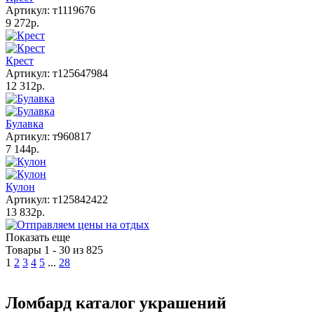
Артикул: т1119676
9 272р.
Крест
Артикул: т125647984
12 312р.
Булавка
Артикул: т960817
7 144р.
Кулон
Артикул: т125842422
13 832р.
Показать еще
Товары 1 - 30 из 825
1
2
3
4
5
...
28
Ломбард каталог украшений