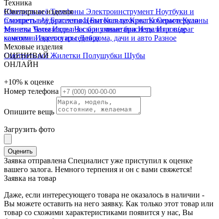
Техника
Смотреть всё
Ювелирные изделия
Телефоны
Электроинструмент
Ноутбуки и
планшеты
Смотреть всё
Аудиотехника
Браслеты
Цепи
Бытовая техника
Кольца
Кресты
Компьютерная
Серьги
Кулоны
техника
Монеты
Телевизоры
Часы
Изделия с бриллиантами
Часы и умные браслеты
Изделия с п/драг
Игровые
консоли и аксессуары
камнями
Изделия из серебра
Для дома, дачи и авто
Разное
Меховые изделия
Смотреть всё
ОЦЕНИВАЙ
Жилетки
Полушубки
Шубы
ОНЛАЙН
+10%
к оценке
Номер телефона
Опишите вещь
Загрузить фото
Оценить
Заявка отправлена
Специалист уже приступил к оценке
вашего залога. Немного терпения и он с вами свяжется!
Заявка на товар
Даже, если интересующего товара не оказалось в наличии -
Вы можете оставить на него заявку. Как только этот товар или
товар со схожими характеристиками появится у нас, Вы