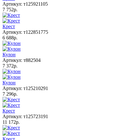
Артикул: т125921105
7 752р.
Крест
Артикул: т122851775
6 688р.
Кулон
Артикул: т882504
7 372р.
Кулон
Артикул: т125210291
7 296р.
Крест
Артикул: т125723191
11 172р.
Крест