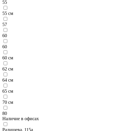
55
55 см
57
60
60
60 см
62 см
64 см
65 см
70 см
80
Наличие в офисах
Радищева, 115а