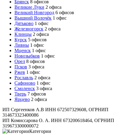
Брянск
8 офисов
Великие Луки
2 офиса
Великий Новгород
6 офисов
Вышний Волочёк
1 офис
Дятьково
1 офис
Железногорск
2 офиса
Клинцы
2 офиса
Курск
5 офисов
Ливны
1 офис
Мценск
1 офис
Новозыбков
1 офис
Орел
8 офисов
Псков
3 офиса
Ржев
1 офис
Рославль
2 офиса
Сафоново
1 офис
Смоленск
3 офиса
Тверь
7 офисов
Ярцево
2 офиса
ИП Сергеенков А.В ИНН 672507329608, ОГРНИП
314673323400086
ИП Комиссарова О. А. ИНН 673200618464, ОГРНИП
319673300000072
Категории